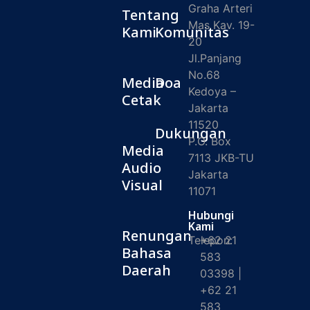
Graha Arteri
Tentang
Mas Kav. 19-
Kami
Komunitas
20
Jl.Panjang
No.68
Media
Doa
Kedoya –
Cetak
Jakarta
11520
Dukungan
P.O. Box
Media
7113 JKB-TU
Audio
Jakarta
Visual
11071
Hubungi
Kami
Renungan
Telepon:
+62 21
Bahasa
583
Daerah
03398 |
+62 21
583