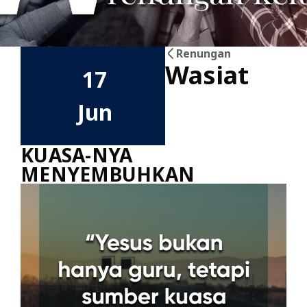
Renungan
Wasiat
17
Jun
KUASA-NYA
MENYEMBUHKAN