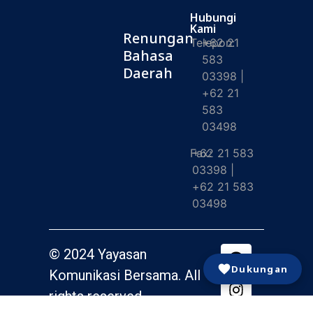
Hubungi
Kami
Renungan
Telepon:
+62 21
Bahasa
583
Daerah
03398 |
+62 21
583
03498
Fax:
+62 21 583
03398 |
+62 21 583
03498
© 2024 Yayasan
Dukungan
Komunikasi Bersama. All
rights reserved.