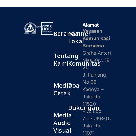
Alamat
Yayasan
Beranda
Partner
Komunikasi
Lokal
Bersama
Graha Arteri
Tentang
Mas Kav. 19-
Kami
Komunitas
20
Jl.Panjang
No.68
Media
Doa
Kedoya –
Cetak
Jakarta
11520
Dukungan
P.O. Box
Media
7113 JKB-TU
Audio
Jakarta
Visual
11071