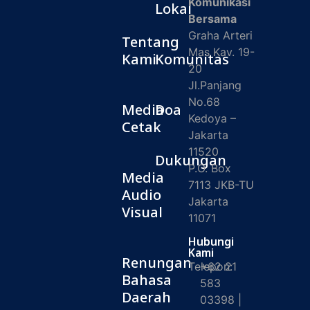
Komunikasi
Lokal
Bersama
Graha Arteri
Tentang
Mas Kav. 19-
Kami
Komunitas
20
Jl.Panjang
No.68
Media
Doa
Kedoya –
Cetak
Jakarta
11520
Dukungan
P.O. Box
Media
7113 JKB-TU
Audio
Jakarta
Visual
11071
Hubungi
Kami
Renungan
Telepon:
+62 21
Bahasa
583
Daerah
03398 |