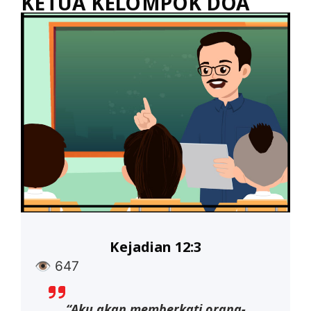
KETUA KELOMPOK DOA
Kejadian 12:3
👁
647
“Aku akan memberkati orang-