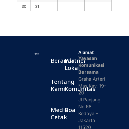
30
31
Alamat
Yayasan
Beranda
Partner
Komunikasi
Lokal
Bersama
Graha Arteri
Tentang
Mas Kav. 19-
Kami
Komunitas
20
Jl.Panjang
No.68
Media
Doa
Kedoya –
Cetak
Jakarta
11520