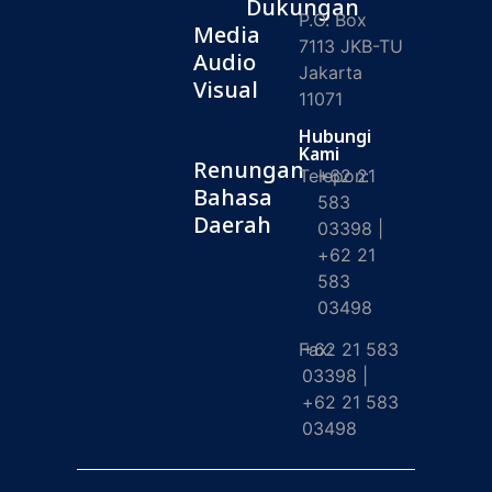
Dukungan
P.O. Box
Media
7113 JKB-TU
Audio
Jakarta
Visual
11071
Hubungi
Kami
Renungan
Telepon:
+62 21
Bahasa
583
Daerah
03398 |
+62 21
583
03498
Fax:
+62 21 583
03398 |
+62 21 583
03498