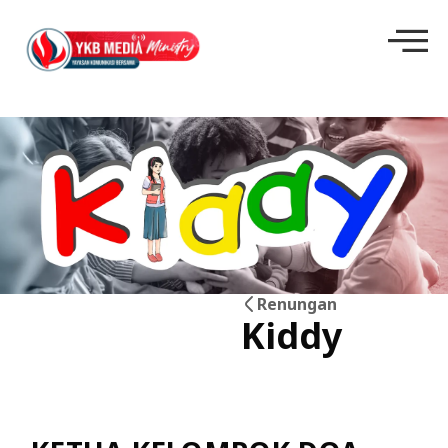
Renungan
Kiddy
02
Jul