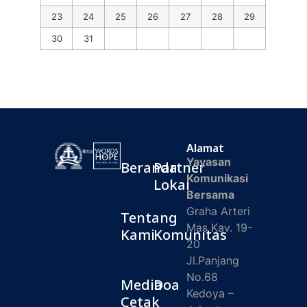
23
24
25
26
27
28
29
30
31
Alamat
Yayasan
Beranda
Partner
Komunikasi
Lokal
Bersama
Graha Arteri
Tentang
Mas Kav. 19-
Kami
Komunitas
20
Jl.Panjang
No.68
Media
Doa
Kedoya –
Cetak