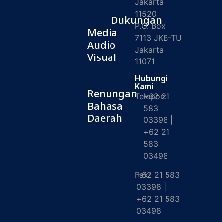
Jakarta
11520
Dukungan
P.O. Box
Media
7113 JKB-TU
Audio
Jakarta
Visual
11071
Hubungi
Kami
Renungan
Telepon:
+62 21
Bahasa
583
Daerah
03398 |
+62 21
583
03498
Fax:
+62 21 583
03398 |
+62 21 583
03498