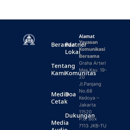
Alamat
Yayasan
Beranda
Partner
Komunikasi
Lokal
Bersama
Graha Arteri
Tentang
Mas Kav. 19-
Kami
Komunitas
20
Jl.Panjang
No.68
Media
Doa
Kedoya –
Cetak
Jakarta
11520
Dukungan
P.O. Box
Media
7113 JKB-TU
Audio