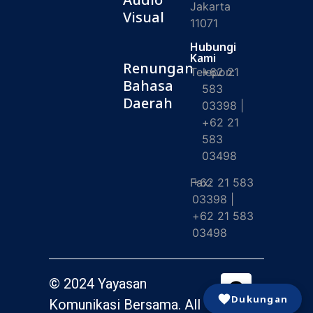
Jakarta
Visual
11071
Hubungi
Kami
Renungan
Telepon:
+62 21
Bahasa
583
Daerah
03398 |
+62 21
583
03498
Fax:
+62 21 583
03398 |
+62 21 583
03498
© 2024 Yayasan
Dukungan
Komunikasi Bersama. All