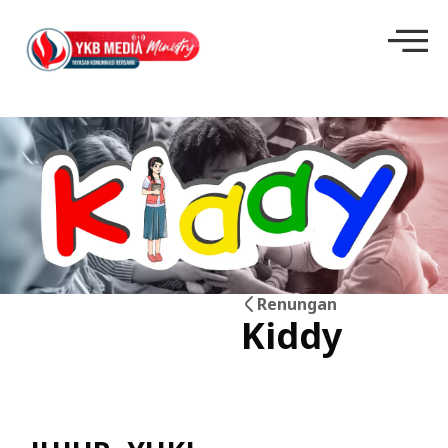
Renungan
Kiddy
06
Jul