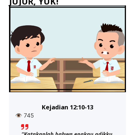
JUJUR, YUK!
Kejadian 12:10-13
👁
745
“Katakanlah bahwa engkau adikku,