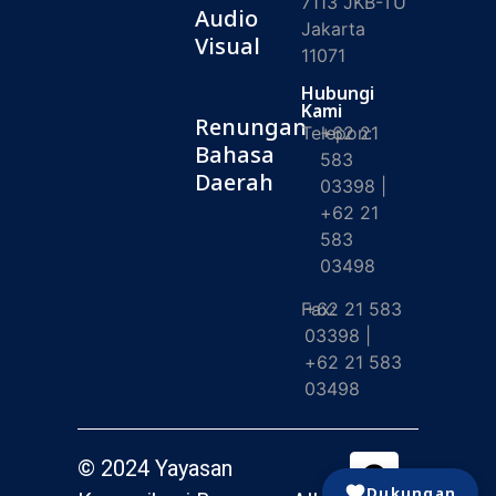
7113 JKB-TU
Audio
Jakarta
Visual
11071
Hubungi
Kami
Renungan
Telepon:
+62 21
Bahasa
583
Daerah
03398 |
+62 21
583
03498
Fax:
+62 21 583
03398 |
+62 21 583
03498
© 2024 Yayasan
Dukungan