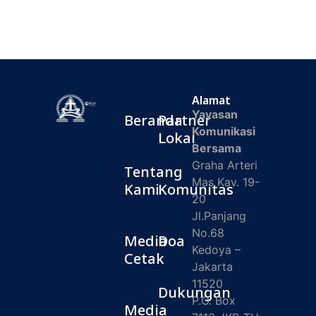
Alamat
Yayasan
Beranda
Partner
Komunikasi
Lokal
Bersama
Graha Arteri
Tentang
Mas Kav. 19-
Kami
Komunitas
20
Jl.Panjang
No.68
Media
Doa
Kedoya –
Cetak
Jakarta
11520
Dukungan
P.O. Box
Media