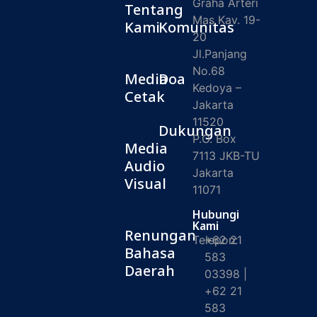
Graha Arteri
Tentang
Mas Kav. 19-
Kami
Komunitas
20
Jl.Panjang
No.68
Media
Doa
Kedoya –
Cetak
Jakarta
11520
Dukungan
P.O. Box
Media
7113 JKB-TU
Audio
Jakarta
Visual
11071
Hubungi
Kami
Renungan
Telepon:
+62 21
Bahasa
583
Daerah
03398 |
+62 21
583