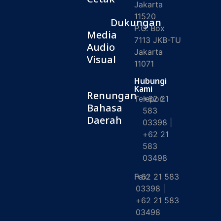
Jakarta
11520
Dukungan
P.O. Box
Media
7113 JKB-TU
Audio
Jakarta
Visual
11071
Hubungi
Kami
Renungan
Telepon:
+62 21
Bahasa
583
Daerah
03398 |
+62 21
583
03498
Fax:
+62 21 583
03398 |
+62 21 583
03498