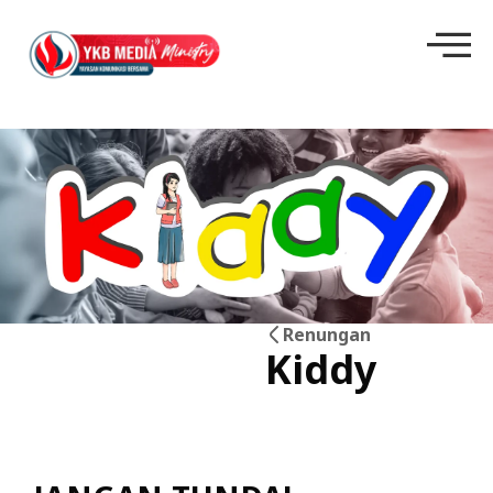
Renungan
Kiddy
30
Mei