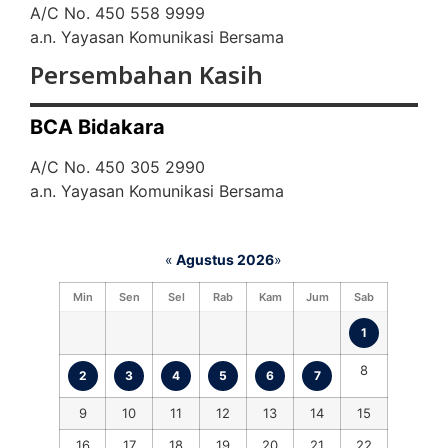
A/C No. 450 558 9999
a.n. Yayasan Komunikasi Bersama
Persembahan Kasih
BCA Bidakara
A/C No. 450 305 2990
a.n. Yayasan Komunikasi Bersama
«
Agustus 2026
»
Min
Sen
Sel
Rab
Kam
Jum
Sab
1
8
2
3
4
5
6
7
9
10
11
12
13
14
15
16
17
18
19
20
21
22