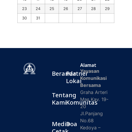
23
24
25
26
27
28
29
30
31
Alamat
Yayasan
Beranda
Partner
Komunikasi
Lokal
Bersama
Graha Arteri
Tentang
Mas Kav. 19-
Kami
Komunitas
20
Jl.Panjang
No.68
Media
Doa
Kedoya –
Cetak