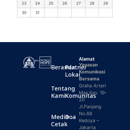
23
24
25
26
27
28
29
30
31
Alamat
Yayasan
Beranda
Partner
Komunikasi
Lokal
Bersama
Graha Arteri
Tentang
Mas Kav. 19-
Kami
Komunitas
20
Jl.Panjang
No.68
Media
Doa
Kedoya –
Cetak
Jakarta