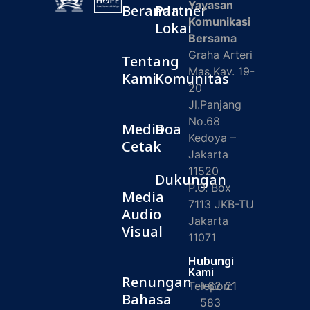
Yayasan
Beranda
Partner
Komunikasi
Lokal
Bersama
Graha Arteri
Tentang
Mas Kav. 19-
Kami
Komunitas
20
Jl.Panjang
No.68
Media
Doa
Kedoya –
Cetak
Jakarta
11520
Dukungan
P.O. Box
Media
7113 JKB-TU
Audio
Jakarta
Visual
11071
Hubungi
Kami
Renungan
Telepon:
+62 21
Bahasa
583