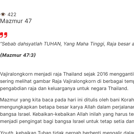
👁
422
Mazmur 47
“Sebab
dahsyatlah
TUHAN,
Yang
Maha
Tinggi,
Raja
besar
a
(Mazmur
47:3)
Vajiralongkorn menjadi raja Thailand sejak 2016 mengganti
sering melihat gambar Raja Vajiralongkorn di berbagai temp
pengabdian raja dan keluarganya untuk negara Thailand.
Mazmur yang kita baca pada hari ini ditulis oleh bani Ko
mengungkapkan betapa besar karya Allah dalam perjalana
bangsa Israel. Kebaikan-kebaikan Allah inilah yang harus te
menjadi pengingat bagi bangsa Israel untuk tetap setia d
Youth
, kebaikan Tuhan tidak pernah berhenti mengalir dala