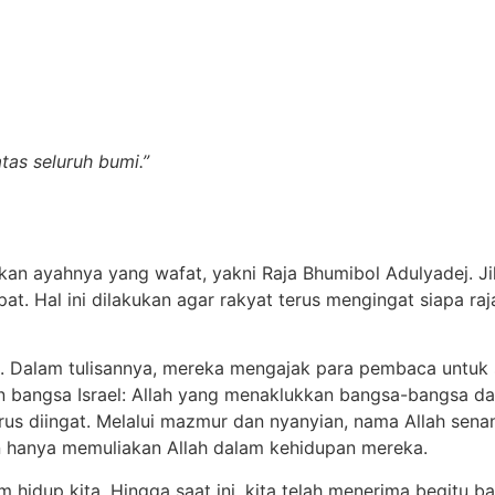
tas seluruh bumi.”
kan ayahnya yang wafat, yakni Raja Bhumibol Adulyadej. Ji
at. Hal ini dilakukan agar rakyat terus mengingat siapa raj
rah. Dalam tulisannya, mereka mengajak para pembaca untuk
n bangsa Israel: Allah yang menaklukkan bangsa-bangsa d
rus diingat. Melalui mazmur dan nyanyian, nama Allah senant
an hanya memuliakan Allah dalam kehidupan mereka.
m hidup kita. Hingga saat ini, kita telah menerima begitu b