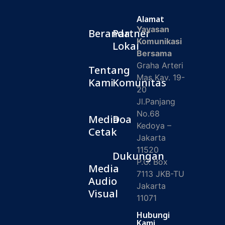
Alamat
Yayasan
Beranda
Partner
Komunikasi
Lokal
Bersama
Graha Arteri
Tentang
Mas Kav. 19-
Kami
Komunitas
20
Jl.Panjang
No.68
Media
Doa
Kedoya –
Cetak
Jakarta
11520
Dukungan
P.O. Box
Media
7113 JKB-TU
Audio
Jakarta
Visual
11071
Hubungi
Kami