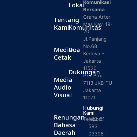
Komunikasi
Lokal
Bersama
Graha Arteri
Tentang
Mas Kav. 19-
Kami
Komunitas
20
Jl.Panjang
No.68
Media
Doa
Kedoya –
Cetak
Jakarta
11520
Dukungan
P.O. Box
Media
7113 JKB-TU
Audio
Jakarta
Visual
11071
Hubungi
Kami
Renungan
Telepon:
+62 21
Bahasa
583
Daerah
03398 |