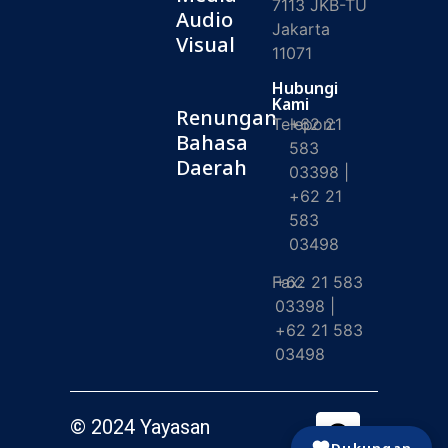
7113 JKB-TU
Audio
Jakarta
Visual
11071
Hubungi
Kami
Renungan
Telepon:
+62 21
Bahasa
583
Daerah
03398 |
+62 21
583
03498
Fax:
+62 21 583
03398 |
+62 21 583
03498
© 2024 Yayasan
Dukungan