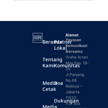
Alamat
Yayasan
Beranda
Partner
Komunikasi
Lokal
Bersama
Graha Arteri
Tentang
Mas Kav. 19-
Kami
Komunitas
20
Jl.Panjang
No.68
Media
Doa
Kedoya –
Cetak
Jakarta
11520
Dukungan
P.O. Box
Media