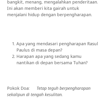
bangkit, menang, mengalahkan penderitaan.
Ini akan memberi kita gairah untuk
menjalani hidup dengan berpengharapan.
Apa yang mendasari pengharapan Rasul
Paulus di masa depan?
Harapan apa yang sedang kamu
nantikan di depan bersama Tuhan?
Pokok Doa:
Tetap
teguh
berpengharapan
sekalipun
di
tengah
kesulitan.