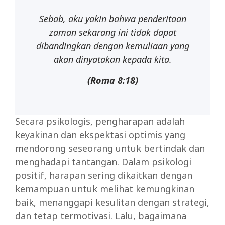
Sebab,
aku
yakin
bahwa
penderitaan
zaman sekarang ini tidak dapat
dibandingkan dengan kemuliaan yang
akan dinyatakan kepada kita.
(Roma
8:18)
Secara psikologis, pengharapan adalah
keyakinan dan ekspektasi optimis yang
mendorong seseorang untuk bertindak dan
menghadapi tantangan. Dalam psikologi
positif, harapan sering dikaitkan dengan
kemampuan untuk melihat kemungkinan
baik, menanggapi kesulitan dengan strategi,
dan tetap termotivasi. Lalu, bagaimana