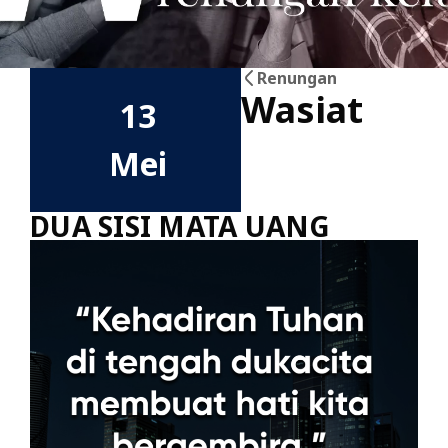
Renungan
Wasiat
13
Mei
DUA SISI MATA UANG