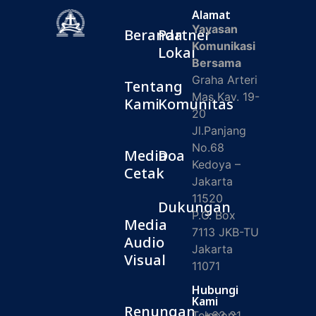
Alamat
Yayasan
Beranda
Partner
Komunikasi
Lokal
Bersama
Graha Arteri
Tentang
Mas Kav. 19-
Kami
Komunitas
20
Jl.Panjang
No.68
Media
Doa
Kedoya –
Cetak
Jakarta
11520
Dukungan
P.O. Box
Media
7113 JKB-TU
Audio
Jakarta
Visual
11071
Hubungi
Kami
Renungan
Telepon:
+62 21