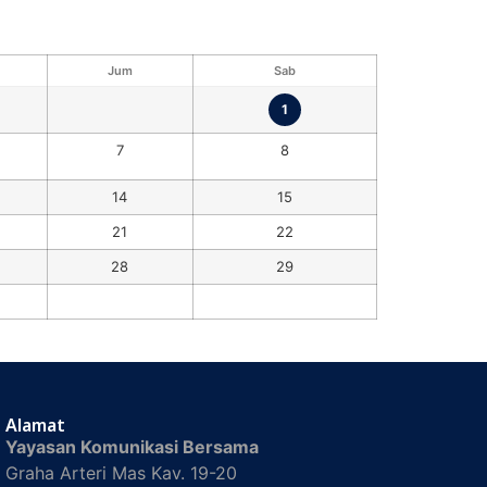
Jum
Sab
1
7
8
14
15
21
22
28
29
Alamat
Yayasan Komunikasi Bersama
Graha Arteri Mas Kav. 19-20