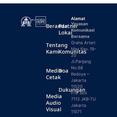
Alamat
Yayasan
Beranda
Partner
Komunikasi
Lokal
Bersama
Graha Arteri
Tentang
Mas Kav. 19-
Kami
Komunitas
20
Jl.Panjang
No.68
Media
Doa
Kedoya –
Cetak
Jakarta
11520
Dukungan
P.O. Box
Media
7113 JKB-TU
Audio
Jakarta
Visual
11071