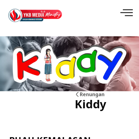
Renungan
Kiddy
20
Mei