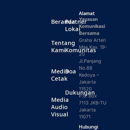
Alamat
Yayasan
Beranda
Partner
Komunikasi
Lokal
Bersama
Graha Arteri
Tentang
Mas Kav. 19-
Kami
Komunitas
20
Jl.Panjang
No.68
Media
Doa
Kedoya –
Cetak
Jakarta
11520
Dukungan
P.O. Box
Media
7113 JKB-TU
Audio
Jakarta
Visual
11071
Hubungi