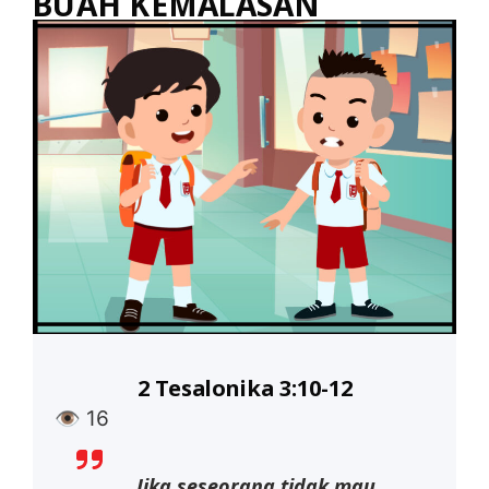
BUAH KEMALASAN
2 Tesalonika 3:10-12
👁
16
… Jika seseorang tidak mau