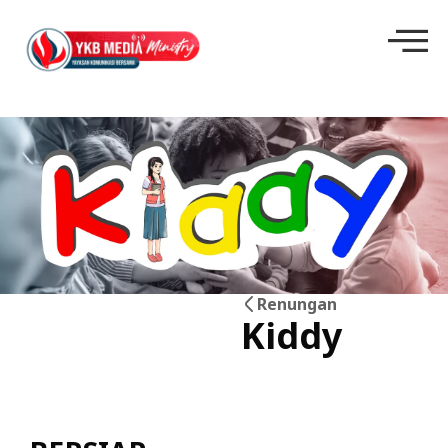
Renungan
Kiddy
20
Jun