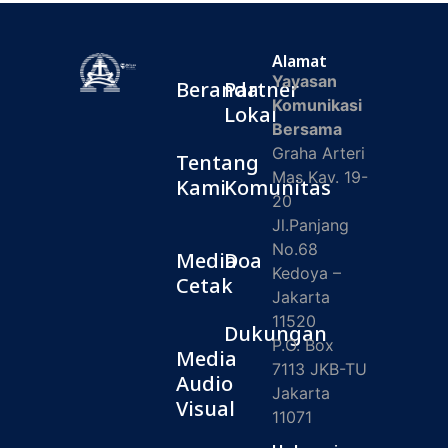
Alamat
Yayasan
Beranda
Partner
Komunikasi
Lokal
Bersama
Graha Arteri
Tentang
Mas Kav. 19-
Kami
Komunitas
20
Jl.Panjang
No.68
Media
Doa
Kedoya –
Cetak
Jakarta
11520
Dukungan
P.O. Box
Media
7113 JKB-TU
Audio
Jakarta
Visual
11071