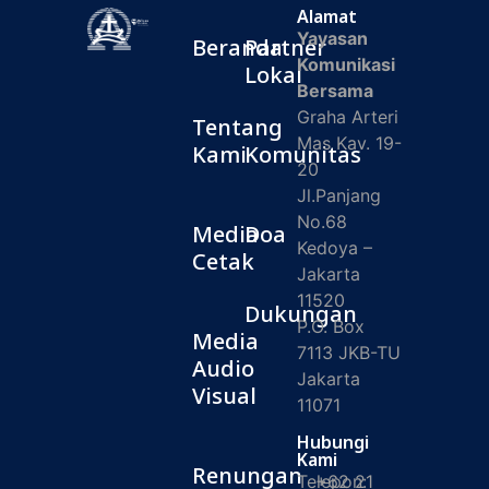
Alamat
Yayasan
Beranda
Partner
Komunikasi
Lokal
Bersama
Graha Arteri
Tentang
Mas Kav. 19-
Kami
Komunitas
20
Jl.Panjang
No.68
Media
Doa
Kedoya –
Cetak
Jakarta
11520
Dukungan
P.O. Box
Media
7113 JKB-TU
Audio
Jakarta
Visual
11071
Hubungi
Kami
Renungan
Telepon:
+62 21