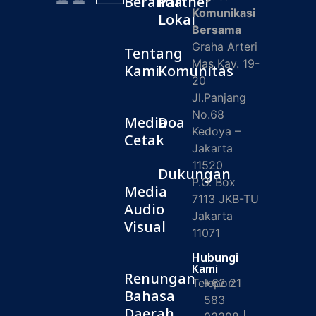
Beranda
Partner
Komunikasi
Lokal
Bersama
Graha Arteri
Tentang
Mas Kav. 19-
Kami
Komunitas
20
Jl.Panjang
No.68
Media
Doa
Kedoya –
Cetak
Jakarta
11520
Dukungan
P.O. Box
Media
7113 JKB-TU
Audio
Jakarta
Visual
11071
Hubungi
Kami
Renungan
Telepon:
+62 21
Bahasa
583
Daerah