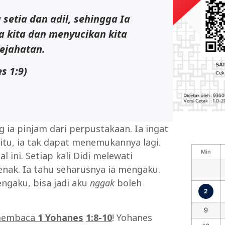
 setia dan adil, sehingga Ia
 kita dan menyucikan kita
kejahatan.
es
1:9)
 ia pinjam dari perpustakaan. Ia ingat
 itu, ia tak dapat menemukannya lagi.
Min
ini. Setiap kali Didi melewati
enak. Ia tahu seharusnya ia mengaku.
engaku, bisa jadi aku
nggak
boleh
2
9
n membaca
1 Yohanes
1:8-10
! Yohanes