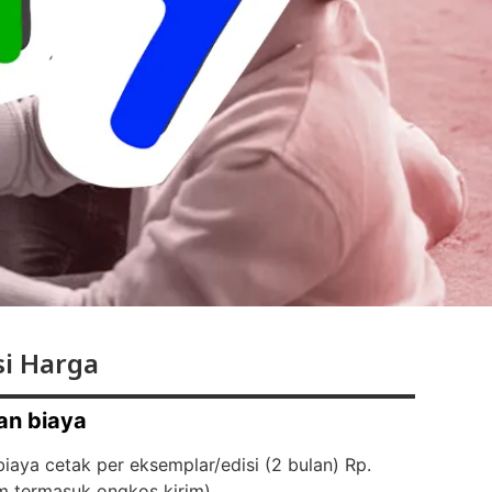
i Harga
an biaya
iaya cetak per eksemplar/edisi (2 bulan) Rp.
m termasuk ongkos kirim)