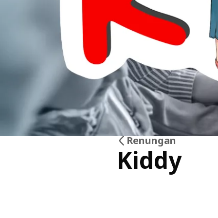
Renungan
Kiddy
23
Mei