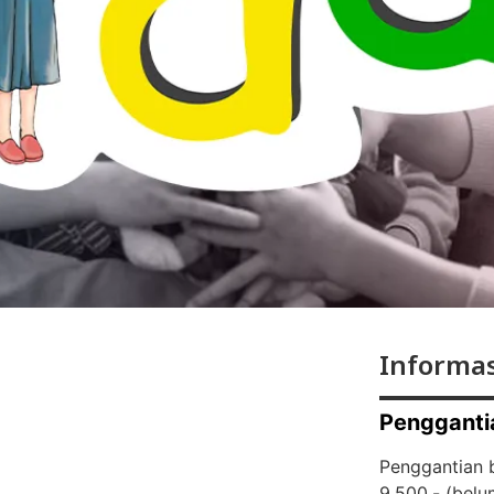
Informas
Pengganti
Penggantian b
9.500,- (
belu