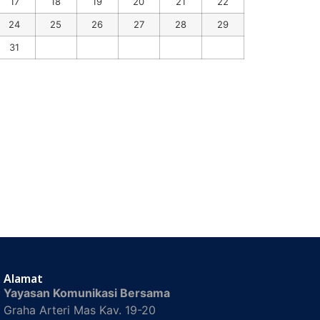
17
18
19
20
21
22
24
25
26
27
28
29
31
Alamat
Yayasan Komunikasi Bersama
Graha Arteri Mas Kav. 19-20