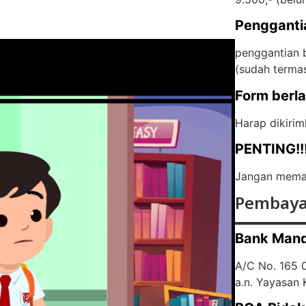
Pengganti
penggantian b
(
sudah terma
Form berl
Harap dikirim
PENTING!!
Jangan memas
Pembaya
Bank Mand
A/C No. 165
a.n. Yayasan