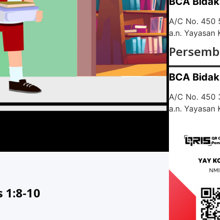
BCA Bidak
A/C No. 450
a.n. Yayasan
Persemb
BCA Bidak
A/C No. 450
a.n. Yayasan
 1:8-10