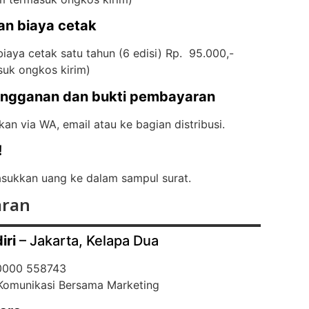
an biaya cetak
iaya cetak satu tahun (6 edisi) Rp. 95.000,-
suk ongkos kirim)
angganan dan bukti pembayaran
kan via WA, email atau ke bagian distribusi.
!
ukkan uang ke dalam sampul surat.
ran
iri
– Jakarta, Kelapa Dua
 0000 558743
 Komunikasi Bersama Marketing