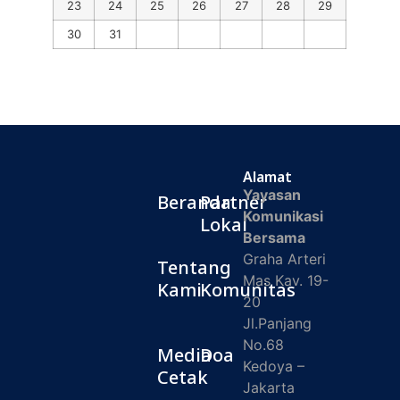
23
24
25
26
27
28
29
30
31
Alamat
Yayasan
Beranda
Partner
Komunikasi
Lokal
Bersama
Graha Arteri
Tentang
Mas Kav. 19-
Kami
Komunitas
20
Jl.Panjang
No.68
Media
Doa
Kedoya –
Cetak
Jakarta