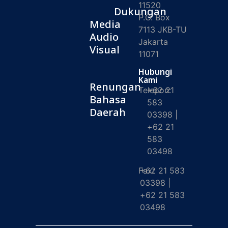
11520
Dukungan
P.O. Box
Media
7113 JKB-TU
Audio
Jakarta
Visual
11071
Hubungi
Kami
Renungan
Telepon:
+62 21
Bahasa
583
Daerah
03398 |
+62 21
583
03498
Fax:
+62 21 583
03398 |
+62 21 583
03498