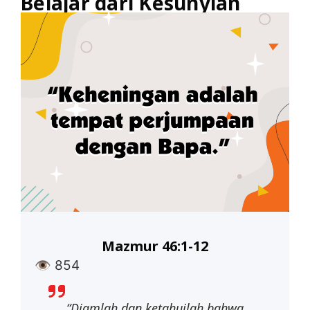
Belajar dari Kesunyian
Mazmur 46:1-12
👁
854
“Diamlah
dan
ketahuilah
bahwa