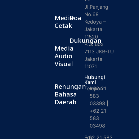
Jl.Panjang
No.68
Media
Doa
Kedoya –
Cetak
Jakarta
11520
Dukungan
P.O. Box
Media
7113 JKB-TU
Audio
Jakarta
Visual
11071
Hubungi
Kami
Renungan
Telepon:
+62 21
Bahasa
583
Daerah
03398 |
+62 21
583
03498
Fax:
+62 21 583