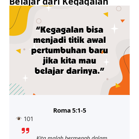
Belajar dari Kegagalan
Roma 5:1-5
101
…Kita
malah
bermegah
dalam