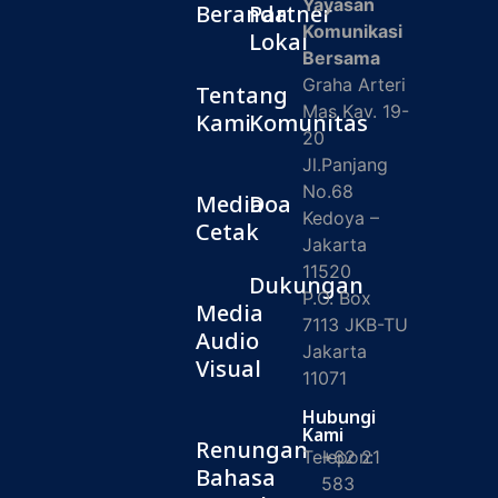
Yayasan
Beranda
Partner
Komunikasi
Lokal
Bersama
Graha Arteri
Tentang
Mas Kav. 19-
Kami
Komunitas
20
Jl.Panjang
No.68
Media
Doa
Kedoya –
Cetak
Jakarta
11520
Dukungan
P.O. Box
Media
7113 JKB-TU
Audio
Jakarta
Visual
11071
Hubungi
Kami
Renungan
Telepon:
+62 21
Bahasa
583