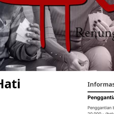
Hati
Informas
Pengganti
Penggantian b
20.000,- (
bel