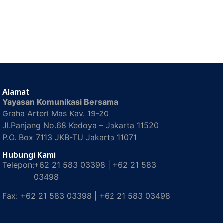
Alamat
Yayasan Komunikasi Bersama
Graha Arteri Mas Kav. 19-20
Jl.Panjang No.68 Kedoya – Jakarta 11520
P.O. Box 7113 JKB-TU Jakarta 11071
Hubungi Kami
Telepon:
+62 21 583 03398 | +62 21 583
03498
Fax:
+62 21 583 03398 | +62 21 583 03498