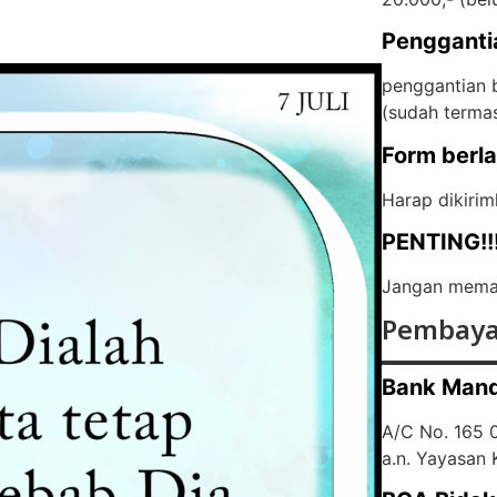
Pengganti
penggantian b
(
sudah terma
Form berl
Harap dikirim
PENTING!!
Jangan memas
Pembaya
Bank Mand
A/C No. 165
a.n. Yayasan