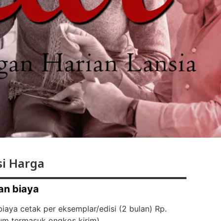
i Harga
an biaya
iaya cetak per eksemplar/edisi (2 bulan) Rp.
um termasuk ongkos kirim)