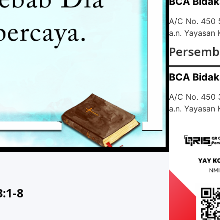
BCA Bidak
A/C No. 450
a.n. Yayasan
Persemb
BCA Bidak
A/C No. 450
a.n. Yayasan
:1-8