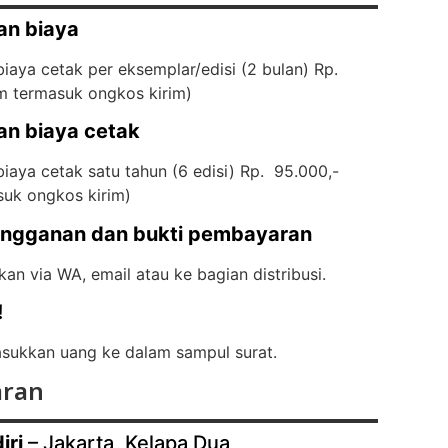
an biaya
iaya cetak per eksemplar/edisi (2 bulan) Rp.
m termasuk ongkos kirim)
an biaya cetak
iaya cetak satu tahun (6 edisi) Rp. 95.000,-
suk ongkos kirim)
angganan dan bukti pembayaran
kan via WA, email atau ke bagian distribusi.
!
ukkan uang ke dalam sampul surat.
ran
iri
– Jakarta, Kelapa Dua