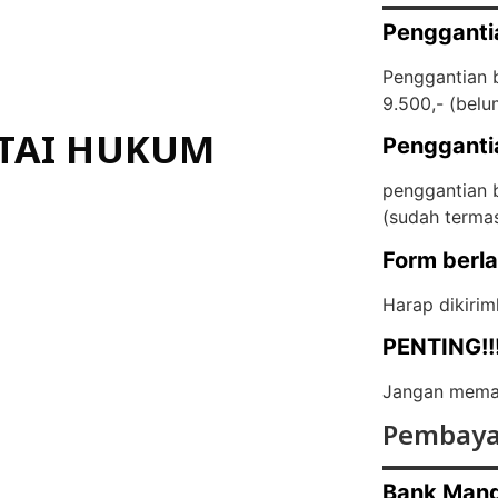
Pengganti
Penggantian b
9.500,- (
belu
TAI HUKUM
Pengganti
penggantian b
(
sudah terma
Form berl
Harap dikirim
PENTING!!
Jangan memas
Pembaya
Bank Mand