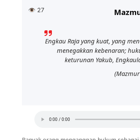
👁
27
Mazmu
Engkau Raja yang kuat, yang men
menegakkan kebenaran; huku
keturunan Yakub, Engkaul
(Mazmur 
Banyak orang menganggap hukum sebagai 