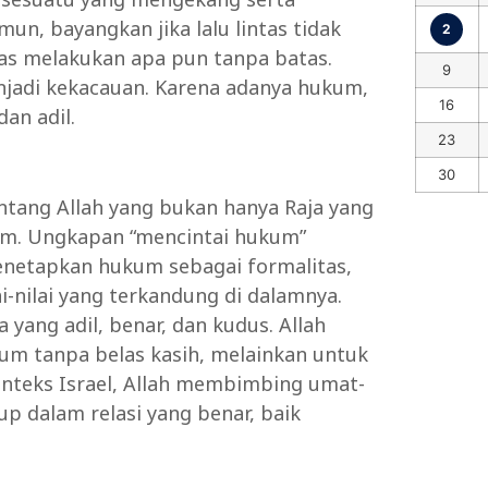
, bayangkan jika lalu lintas tidak
2
bas melakukan apa pun tanpa batas.
9
adi kekacauan. Karena adanya hukum,
16
an adil.
23
30
entang Allah yang bukan hanya Raja yang
kum. Ungkapan “mencintai hukum”
enetapkan hukum sebagai formalitas,
-nilai yang terkandung di dalamnya.
ng adil, benar, dan kudus. Allah
 tanpa belas kasih, melainkan untuk
nteks Israel, Allah membimbing umat-
p dalam relasi yang benar, baik