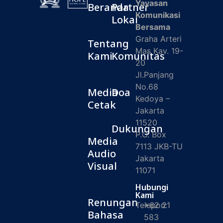
Yayasan
Beranda
Partner
Komunikasi
Lokal
Bersama
Graha Arteri
Tentang
Mas Kav. 19-
Kami
Komunitas
20
Jl.Panjang
No.68
Media
Doa
Kedoya –
Cetak
Jakarta
11520
Dukungan
P.O. Box
Media
7113 JKB-TU
Audio
Jakarta
Visual
11071
Hubungi
Kami
Renungan
Telepon:
+62 21
Bahasa
583