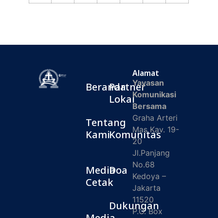
Alamat
Yayasan
Beranda
Partner
Komunikasi
Lokal
Bersama
Graha Arteri
Tentang
Mas Kav. 19-
Kami
Komunitas
20
Jl.Panjang
No.68
Media
Doa
Kedoya –
Cetak
Jakarta
11520
Dukungan
P.O. Box
Media