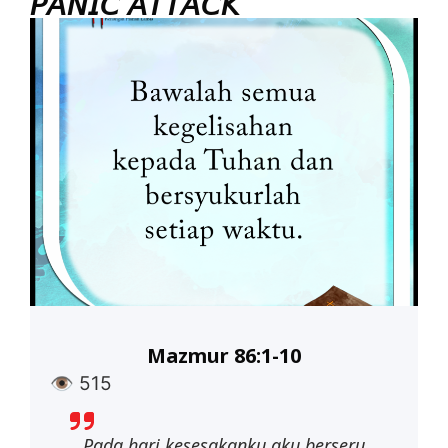
𝘗𝘈𝘕𝘐𝘊 𝘈𝘛𝘛𝘈𝘊𝘒
Mazmur 86:1-10
👁
515
Pada hari kesesakanku aku berseru