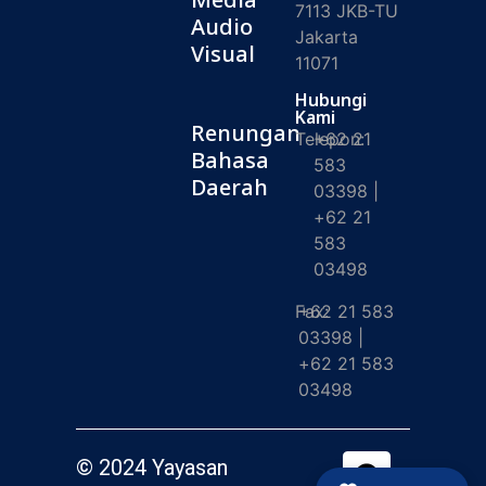
7113 JKB-TU
Audio
Jakarta
Visual
11071
Hubungi
Kami
Renungan
Telepon:
+62 21
Bahasa
583
Daerah
03398 |
+62 21
583
03498
Fax:
+62 21 583
03398 |
+62 21 583
03498
© 2024 Yayasan