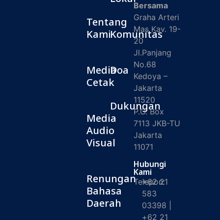
Bersama
Graha Arteri
Tentang
Mas Kav. 19-
Kami
Komunitas
20
Jl.Panjang
No.68
Media
Doa
Kedoya –
Cetak
Jakarta
11520
Dukungan
P.O. Box
Media
7113 JKB-TU
Audio
Jakarta
Visual
11071
Hubungi
Kami
Renungan
Telepon:
+62 21
Bahasa
583
Daerah
03398 |
+62 21