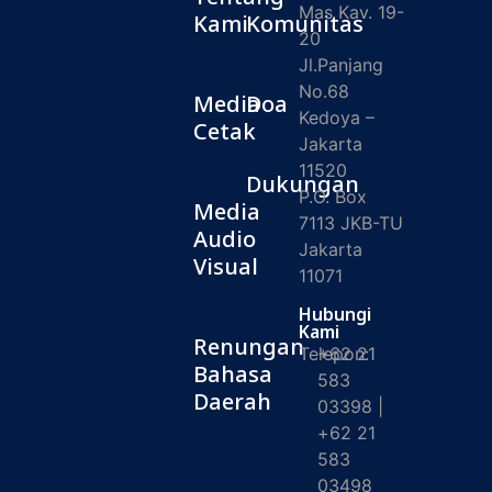
Mas Kav. 19-
Kami
Komunitas
20
Jl.Panjang
No.68
Media
Doa
Kedoya –
Cetak
Jakarta
11520
Dukungan
P.O. Box
Media
7113 JKB-TU
Audio
Jakarta
Visual
11071
Hubungi
Kami
Renungan
Telepon:
+62 21
Bahasa
583
Daerah
03398 |
+62 21
583
03498