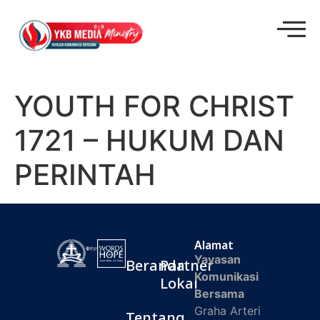
YOUTH FOR CHRIST
1721 – HUKUM DAN
PERINTAH
Alamat
Yayasan
Beranda
Partner
Komunikasi
Lokal
Bersama
Graha Arteri
Tentang