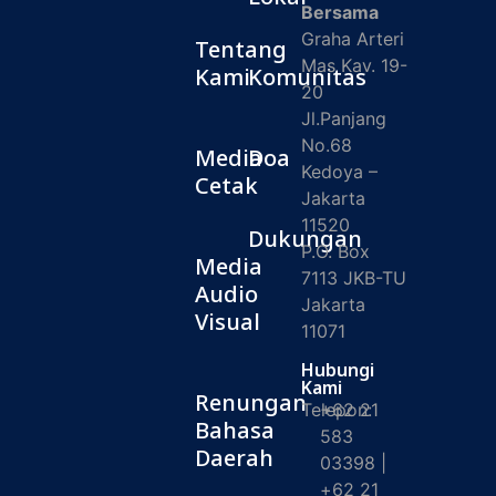
Bersama
Graha Arteri
Tentang
Mas Kav. 19-
Kami
Komunitas
20
Jl.Panjang
No.68
Media
Doa
Kedoya –
Cetak
Jakarta
11520
Dukungan
P.O. Box
Media
7113 JKB-TU
Audio
Jakarta
Visual
11071
Hubungi
Kami
Renungan
Telepon:
+62 21
Bahasa
583
Daerah
03398 |
+62 21