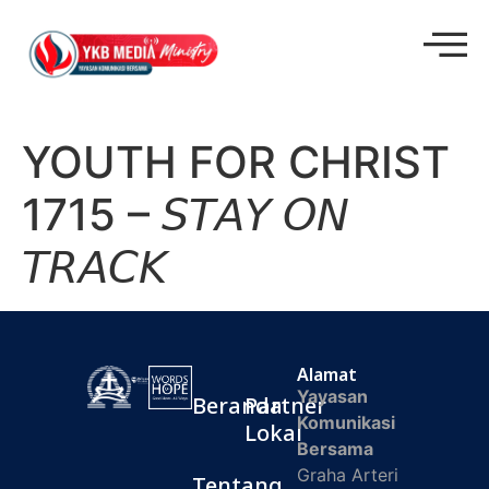
YOUTH FOR CHRIST
1715 – 𝘚𝘛𝘈𝘠 𝘖𝘕
𝘛𝘙𝘈𝘊𝘒
Alamat
Yayasan
Beranda
Partner
Komunikasi
Lokal
Bersama
Graha Arteri
Tentang