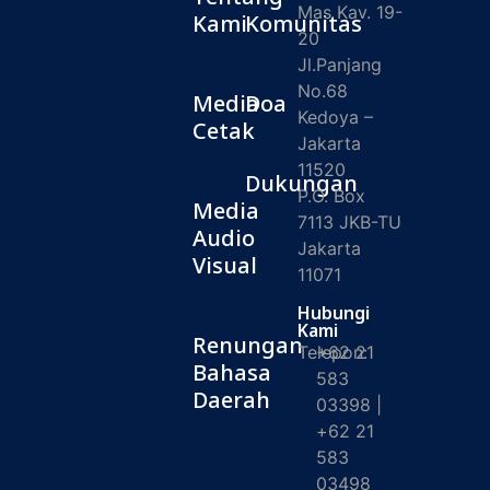
Mas Kav. 19-
Kami
Komunitas
20
Jl.Panjang
No.68
Media
Doa
Kedoya –
Cetak
Jakarta
11520
Dukungan
P.O. Box
Media
7113 JKB-TU
Audio
Jakarta
Visual
11071
Hubungi
Kami
Renungan
Telepon:
+62 21
Bahasa
583
Daerah
03398 |
+62 21
583
03498