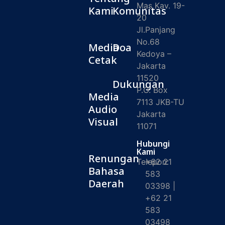
Mas Kav. 19-
Kami
Komunitas
20
Jl.Panjang
No.68
Media
Doa
Kedoya –
Cetak
Jakarta
11520
Dukungan
P.O. Box
Media
7113 JKB-TU
Audio
Jakarta
Visual
11071
Hubungi
Kami
Renungan
Telepon:
+62 21
Bahasa
583
Daerah
03398 |
+62 21
583
03498