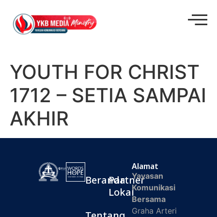
YOUTH FOR CHRIST
1712 – SETIA SAMPAI
AKHIR
Alamat
Yayasan
Beranda
Partner
Komunikasi
Lokal
Bersama
Graha Arteri
Tentang