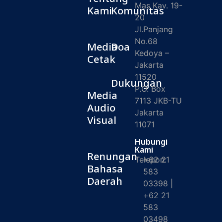
Mas Kav. 19-
Kami
Komunitas
20
Jl.Panjang
No.68
Media
Doa
Kedoya –
Cetak
Jakarta
11520
Dukungan
P.O. Box
Media
7113 JKB-TU
Audio
Jakarta
Visual
11071
Hubungi
Kami
Renungan
Telepon:
+62 21
Bahasa
583
Daerah
03398 |
+62 21
583
03498