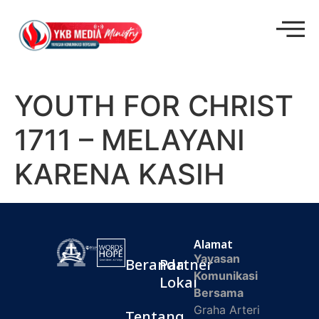
YOUTH FOR CHRIST
1711 – MELAYANI
KARENA KASIH
Alamat
Yayasan
Beranda
Partner
Komunikasi
Lokal
Bersama
Graha Arteri
Tentang