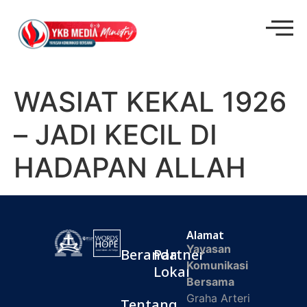
WASIAT KEKAL 1926
– JADI KECIL DI
HADAPAN ALLAH
Alamat
Yayasan
Beranda
Partner
Komunikasi
Lokal
Bersama
Graha Arteri
Tentang