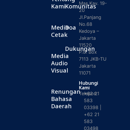
Mas Kav. 19-
Kami
Komunitas
20
Jl.Panjang
No.68
Media
Doa
Kedoya –
Cetak
Jakarta
11520
Dukungan
P.O. Box
Media
7113 JKB-TU
Audio
Jakarta
Visual
11071
Hubungi
Kami
Renungan
Telepon:
+62 21
Bahasa
583
Daerah
03398 |
+62 21
583
03498