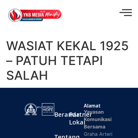
WASIAT KEKAL 1925
– PATUH TETAPI
SALAH
Alamat
Yayasan
Beranda
Partner
Komunikasi
Lokal
Bersama
Graha Arteri
Tentang