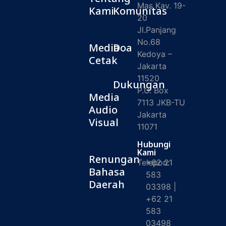
Mas Kav. 19-
Kami
Komunitas
20
Jl.Panjang
No.68
Media
Doa
Kedoya –
Cetak
Jakarta
11520
Dukungan
P.O. Box
Media
7113 JKB-TU
Audio
Jakarta
Visual
11071
Hubungi
Kami
Renungan
Telepon:
+62 21
Bahasa
583
Daerah
03398 |
+62 21
583
03498