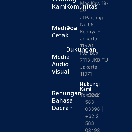
Mas Kav. 19-
Kami
Komunitas
20
Jl.Panjang
No.68
Media
Doa
Kedoya –
Cetak
Jakarta
11520
Dukungan
P.O. Box
Media
7113 JKB-TU
Audio
Jakarta
Visual
11071
Hubungi
Kami
Renungan
Telepon:
+62 21
Bahasa
583
Daerah
03398 |
+62 21
583
03498