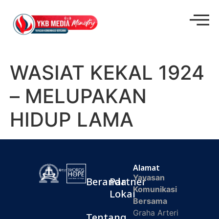
WASIAT KEKAL 1924
– MELUPAKAN
HIDUP LAMA
Alamat
Yayasan
Beranda
Partner
Komunikasi
Lokal
Bersama
Graha Arteri
Tentang