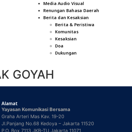
Media Audio Visual
Renungan Bahasa Daerah
Berita dan Kesaksian
Berita & Peristiwa
Komunitas
Kesaksian
Doa
Dukungan
AK GOYAH
Alamat
Yayasan Komunikasi Bersama
Graha Arteri Mas Kav. 19-20
Jl.Panjang No.68 Kedoya – Jakarta 11520
P.O. Box 7113 JKB-TU Jakarta 11071