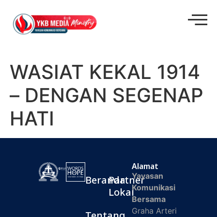
WASIAT KEKAL 1914
– DENGAN SEGENAP
HATI
Alamat
Yayasan
Beranda
Partner
Komunikasi
Lokal
Bersama
Graha Arteri
Tentang