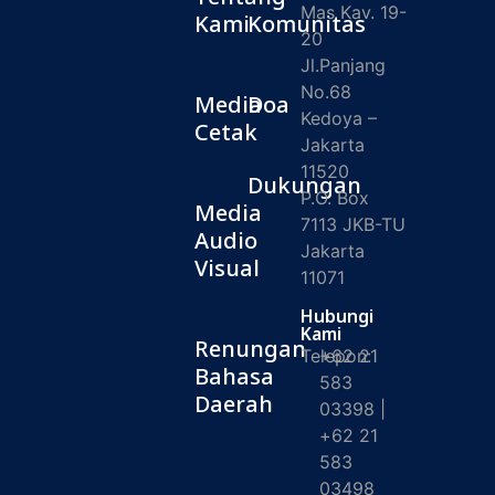
Mas Kav. 19-
Kami
Komunitas
20
Jl.Panjang
No.68
Media
Doa
Kedoya –
Cetak
Jakarta
11520
Dukungan
P.O. Box
Media
7113 JKB-TU
Audio
Jakarta
Visual
11071
Hubungi
Kami
Renungan
Telepon:
+62 21
Bahasa
583
Daerah
03398 |
+62 21
583
03498