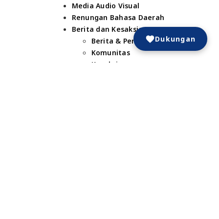
Media Audio Visual
Renungan Bahasa Daerah
Berita dan Kesaksian
Dukungan
Berita & Peristiwa
Komunitas
Kesaksian
Doa
Dukungan
I YANG CERAH
Alamat
Yayasan Komunikasi Bersama
Graha Arteri Mas Kav. 19-20
Jl.Panjang No.68 Kedoya – Jakarta 11520
P.O. Box 7113 JKB-TU Jakarta 11071