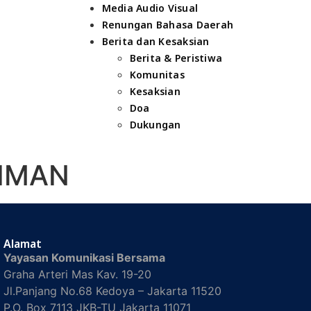
Media Audio Visual
Renungan Bahasa Daerah
Berita dan Kesaksian
Berita & Peristiwa
Komunitas
Kesaksian
Doa
Dukungan
RIMAN
Alamat
Yayasan Komunikasi Bersama
Graha Arteri Mas Kav. 19-20
Jl.Panjang No.68 Kedoya – Jakarta 11520
P.O. Box 7113 JKB-TU Jakarta 11071