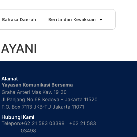
 Bahasa Daerah
Berita dan Kesaksian
LAYANI
Alamat
Yayasan Komunikasi Bersama
Graha Arteri Mas Kav. 19-20
Jl.Panjang No.68 Kedoya – Jakarta 11520
P.O. Box 7113 JKB-TU Jakarta 11071
Hubungi Kami
Telepon:
+62 21 583 03398 | +62 21 583
03498