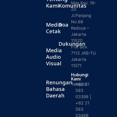
Mas Kav. 19-
Kami
Komunitas
20
Jl.Panjang
No.68
Media
Doa
Kedoya –
Cetak
Jakarta
11520
Dukungan
P.O. Box
Media
7113 JKB-TU
Audio
Jakarta
Visual
11071
Hubungi
Kami
Renungan
Telepon:
+62 21
Bahasa
583
Daerah
03398 |
+62 21
583
03498