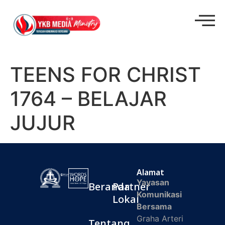
TEENS FOR CHRIST
1764 – BELAJAR
JUJUR
Alamat
Yayasan
Beranda
Partner
Komunikasi
Lokal
Bersama
Graha Arteri
Tentang