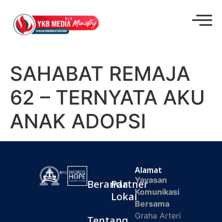
SAHABAT REMAJA
62 – TERNYATA AKU
ANAK ADOPSI
Alamat
Yayasan
Beranda
Partner
Komunikasi
Lokal
Bersama
Graha Arteri
Tentang