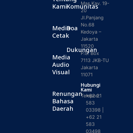
Mas Kav. 19-
Kami
Komunitas
20
Jl.Panjang
No.68
Media
Doa
Kedoya –
Cetak
Jakarta
11520
Dukungan
P.O. Box
Media
7113 JKB-TU
Audio
Jakarta
Visual
11071
Hubungi
Kami
Renungan
Telepon:
+62 21
Bahasa
583
Daerah
03398 |
+62 21
583
03498