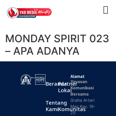
MONDAY SPIRIT 023
– APA ADANYA
Alamat
Yayasan
Beranda
Partner
Komunikasi
Lokal
Bersama
Graha Arteri
Tentang
Mas Kav. 19-
Kami
Komunitas
20