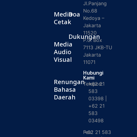
Jl.Panjang
No.68
Media
Doa
Kedoya –
Cetak
Jakarta
11520
Dukungan
P.O. Box
Media
7113 JKB-TU
Audio
Jakarta
Visual
11071
Hubungi
Kami
Renungan
Telepon:
+62 21
Bahasa
583
Daerah
03398 |
+62 21
583
03498
Fax:
+62 21 583