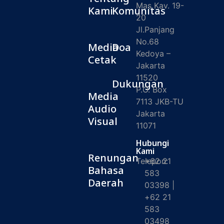
Mas Kav. 19-
Kami
Komunitas
20
Jl.Panjang
No.68
Media
Doa
Kedoya –
Cetak
Jakarta
11520
Dukungan
P.O. Box
Media
7113 JKB-TU
Audio
Jakarta
Visual
11071
Hubungi
Kami
Renungan
Telepon:
+62 21
Bahasa
583
Daerah
03398 |
+62 21
583
03498