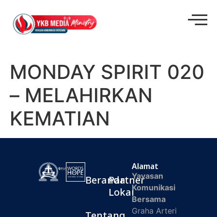
MONDAY SPIRIT 020
– MELAHIRKAN
KEMATIAN
Alamat
Yayasan
Beranda
Partner
Komunikasi
Lokal
Bersama
Graha Arteri
Tentang