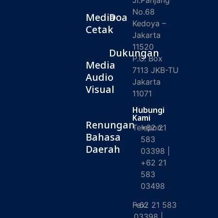
Jl.Panjang
No.68
Media
Doa
Kedoya –
Cetak
Jakarta
11520
Dukungan
P.O. Box
Media
7113 JKB-TU
Audio
Jakarta
Visual
11071
Hubungi
Kami
Renungan
Telepon:
+62 21
Bahasa
583
Daerah
03398 |
+62 21
583
03498
Fax:
+62 21 583
03398 |