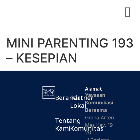
MINI PARENTING 193
– KESEPIAN
Alamat
Yayasan
Beranda
Partner
Komunikasi
Lokal
Bersama
Graha Arteri
Tentang
Mas Kav. 19-
Kami
Komunitas
20