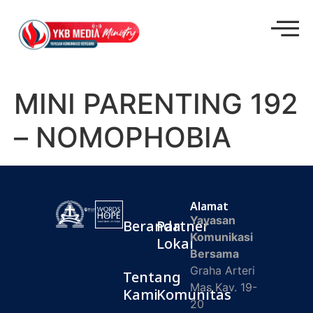
MINI PARENTING 192
– NOMOPHOBIA
Alamat
Yayasan
Beranda
Partner
Komunikasi
Lokal
Bersama
Graha Arteri
Tentang
Mas Kav. 19-
Kami
Komunitas
20