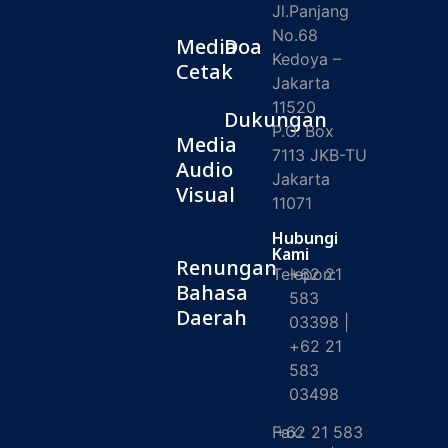
Jl.Panjang
No.68
Media
Doa
Kedoya –
Cetak
Jakarta
11520
Dukungan
P.O. Box
Media
7113 JKB-TU
Audio
Jakarta
Visual
11071
Hubungi
Kami
Renungan
Telepon:
+62 21
Bahasa
583
Daerah
03398 |
+62 21
583
03498
Fax:
+62 21 583